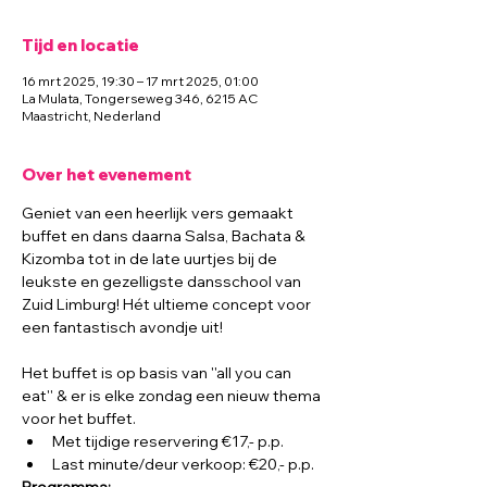
Tijd en locatie
16 mrt 2025, 19:30 – 17 mrt 2025, 01:00
La Mulata, Tongerseweg 346, 6215 AC
Maastricht, Nederland
Over het evenement
Geniet van een heerlijk vers gemaakt 
buffet en dans daarna Salsa, Bachata & 
Kizomba tot in de late uurtjes bij de 
leukste en gezelligste dansschool van 
Zuid Limburg! Hét ultieme concept voor 
een fantastisch avondje uit!
Het buffet is op basis van ''all you can 
eat'' & er is elke zondag een nieuw thema 
voor het buffet.
Met tijdige reservering €17,- p.p.
Last minute/deur verkoop: €20,- p.p.