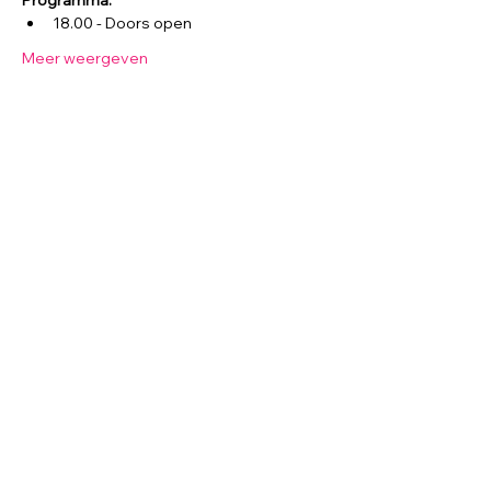
Programma:
18.00 - Doors open
Meer weergeven
Salsa Brisa (La Mulata)
Tongerseweg 346
6215 AC Maastricht
E-mail:
info@salsabrisa.nl
Tel.:
0031626880570
KvK nr:
83689842
BTW nr: NL003870512B08
IBAN: NL92 INGB 0007809677