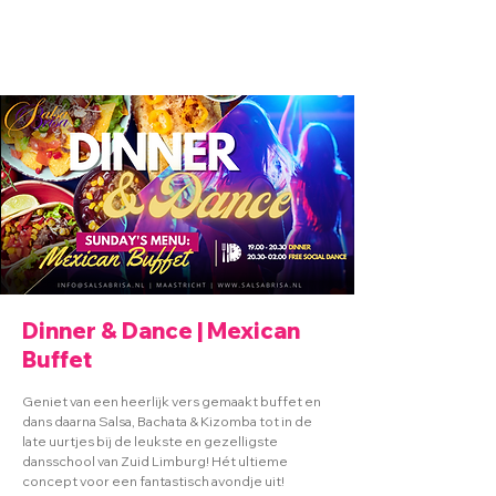
Dinner & Dance | Mexican
Buffet
Geniet van een heerlijk vers gemaakt buffet en
dans daarna Salsa, Bachata & Kizomba tot in de
late uurtjes bij de leukste en gezelligste
dansschool van Zuid Limburg! Hét ultieme
concept voor een fantastisch avondje uit!