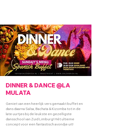
DINNER & DANCE @LA
MULATA
Geniet van een heerlijk vers gemaakt buffet en
dans daarna Salsa, Bachata & Kizomba tot in de
late uurtjes bij de leukste en gezelligste
dansschool van Zuid Limburg! Hét ultieme