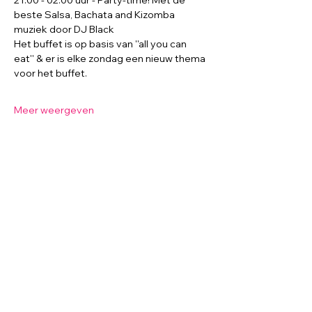
21.00 - 02.00 uur - Party-time! Met de 
beste Salsa, Bachata and Kizomba 
muziek door DJ Black
Het buffet is op basis van ''all you can 
eat'' & er is elke zondag een nieuw thema 
voor het buffet.
Meer weergeven
Salsa Brisa (La Mulata)
Tongerseweg 346
6215 AC Maastricht
E-mail:
info@salsabrisa.nl
Tel.:
0031626880570
KvK nr:
83689842
BTW nr: NL003870512B08